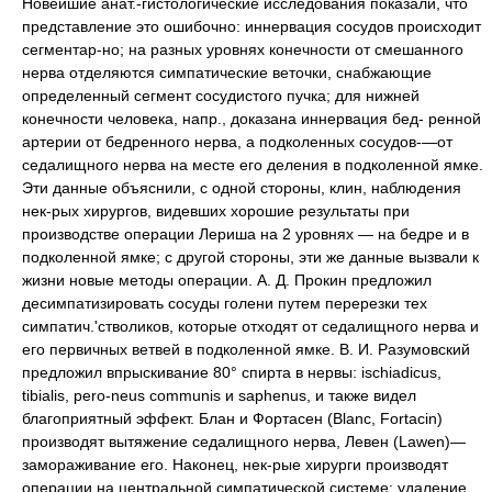
Новейшие анат.-гистологические исследования показали, что
представление это ошибочно: иннервация сосудов происходит
сегментар-но; на разных уровнях конечности от смешанного
нерва отделяются симпатические веточки, снабжающие
определенный сегмент сосудистого пучка; для нижней
конечности человека, напр., доказана иннервация бед- ренной
артерии от бедренного нерва, а подколенных сосудов-—от
седалищного нерва на месте его деления в подколенной ямке.
Эти данные объяснили, с одной стороны, клин, наблюдения
нек-рых хирургов, видевших хорошие результаты при
производстве операции Лериша на 2 уровнях — на бедре и в
подколенной ямке; с другой стороны, эти же данные вызвали к
жизни новые методы операции. А. Д. Прокин предложил
десимпатизировать сосуды голени путем перерезки тех
симпатич.'стволиков, которые отходят от седалищного нерва и
его первичных ветвей в подколенной ямке. В. И. Разумовский
предложил впрыскивание 80° спирта в нервы: ischiadicus,
tibialis, pero-neus communis и saphenus, и также видел
благоприятный эффект. Блан и Фортасен (Blanc, Fortacin)
производят вытяжение седалищного нерва, Левен (Lawen)—
замораживание его. Наконец, нек-рые хирурги производят
операции на центральной симпатической системе: удаление