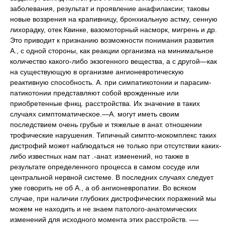
заболевания, результат и проявление анафилаксии; таковы
новые воззрения на крапивницу, бронхиальную астму, сенную
лихорадку, отек Квинке, вазомоторный насморк, мигрень и др.
Это приводит к признанию возможности понимания развития
А., с одной стороны, как реакции организма на минимальное
количество какого-либо экзогенного вещества, а с другой—как
на существующую в организме ангионевротическую
реактивную способность. А. при симпатикотонии и парасим-
патикотонии представляют собой врожденные или
приобретенные фнкц. расстройства. Их значение в таких
случаях симптоматическое.—А. могут иметь своим
последствием очень грубые и тяжелые в анат. отношении
трофические нарушения. Типичный симпто-мокомплекс таких
дистрофий может наблюдаться не только при отсутствии каких-
либо известных нам пат .-анат. изменений, но также в
результате определенного процесса в самом сосуде или
центральной нервной системе. В последних случаях следует
уже говорить не об А., а об ангионевропатии. Во всяком
случае, при наличии глубоких дистрофических поражений мы
можем не находить и не знаем патолого-анатомических
изменений для исходного момента этих расстройств. —-