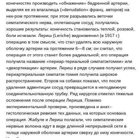
конечностях производить «обнажение» бедренной артерии,
выделяя ее из влагалища («denudation» франц. авторов) на
нек-ром протяжении; при этом разрывались веточки
симпатического нерва, оплетающие сосуд; получались
хорошие результаты: конечность становилась теплой, розовой,
боли исчезали. Лериш (Leriche) видоизменил (в 1917 г.)
операцию в том смысле, что стал удалять всю наружную
оболочку артерии на протяжении 6—8
см;
он считал, что
операция от этого станет более радикальной; его операция
получила название «периар-териальной симпатэктомии» или
«декортикации» артерии. Лериш в ряде случаев получил успех,
периартериальная симпатэк-томия получила широкое
распространение. Егоров на собаках показал, что после
удаления адвентиции сосуд превращается в неподвижную
соединительнотканную трубку. Ряд хирургов отметил тяжелые
осложнения после операции Лериша. Помимо
экспериментальной проверки, произведена и анат.-
гистологическая ревизия тех данных, на которых основана
операция. Жабуле и Лериш полагали, что симпатические
нервные волокна идут в виде длинной непрерывной сети в
толще наружной оболочки артерии сверху до низу конечности.