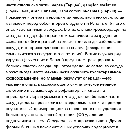
части ствола симпатич. нерва (Герцен), ganglion stellatum
(Loyal-Davis, Allen Canavel), rami communi-cantes (Лериш).—
Показания и операт. мероприятия несколько меняются, когда
мы имеем перед собой второй стадий б-ни Рено, т. е. б-ного с
анат. изменениями в сосудах. В этих случаях кровообращение
страдает от двух факторов: от механического затруднения,
созданного облитерацией на месте того или др. заболевания
сосуда, и от присоединяющегося спазма (раздражение
симпатического сосудистого сплетения). В этих случаях ряд
хирургов (в числе их и Лериш) предлагает резецировать
больной участок сосуда; при этом удаление сегмента сосуда
может иногда чисто механически облегчить коллатеральное
кровообращение, но главный результат операции—это
удаление очага, раздражающего симпатическое нервное
сплетение и вызывающего рефлекторный спазм на
периферии. Лериш указывает, что удаление больной части
сосуда должно производиться в здоровых тканях, и приводит
поучительный пример рецидива после неполного удаления
больного участка плечевой артерии. (Об удалении
надпочечников— см.
Гангрена
—самопроизвольная). Другие
формы А. лишь в исключительных условиях подвергаются