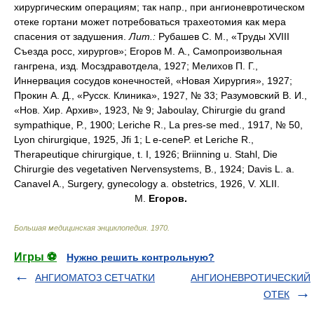
хирургическим операциям; так напр., при ангионевротическом
отеке гортани может потребоваться трахеотомия как мера
спасения от задушения.
Лит.:
Рубашев С. М., «Труды XVIII
Съезда росс, хирургов»; Егоров М. А., Самопроизвольная
гангрена, изд. Мосздравотдела, 1927; Мелихов П. Г.,
Иннервация сосудов конечностей, «Новая Хирургия», 1927;
Прокин А. Д., «Русск. Клиника», 1927, № 33; Разумовский В. И.,
«Нов. Хир. Архив», 1923, № 9; Jaboulay, Chirurgie du grand
sympathique, P., 1900; Leriche R., La pres-se med., 1917, № 50,
Lyon chirurgique, 1925, Jfi 1; L e-ceneP. et Leriche R.,
Therapeutique chirurgique, t. I, 1926; Briinning u. Stahl, Die
Chirurgie des vegetativen Nervensystems, В., 1924; Davis L. a.
Canavel A., Surgery, gynecology a. obstetrics, 1926, V. XLII.
M.
Егоров.
Большая медицинская энциклопедия
.
1970
.
Игры ⚽
Нужно решить контрольную?
АНГИОМАТОЗ СЕТЧАТКИ
АНГИОНЕВРОТИЧЕСКИЙ
ОТЕК