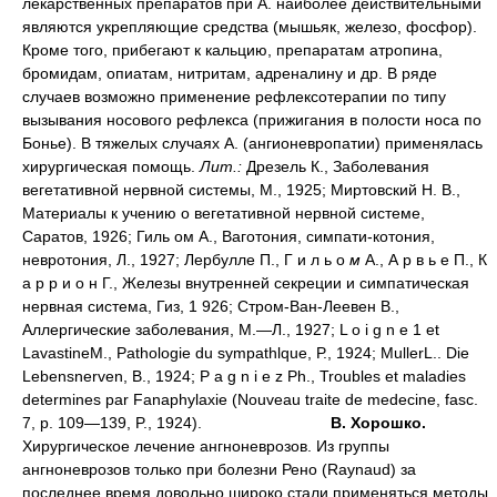
лекарственных препаратов при А. наиболее действительными
являются укрепляющие средства (мышьяк, железо, фосфор).
Кроме того, прибегают к кальцию, препаратам атропина,
бромидам, опиатам, нитритам, адреналину и др. В ряде
случаев возможно применение рефлексотерапии по типу
вызывания носового рефлекса (прижигания в полости носа по
Бонье). В тяжелых случаях А. (ангионевропатии) применялась
хирургическая помощь.
Лит.:
Дрезель К., Заболевания
вегетативной нервной системы, М., 1925; Миртовский Н. В.,
Материалы к учению о вегетативной нервной системе,
Саратов, 1926; Гиль ом А., Ваготония, симпати-котония,
невротония, Л., 1927; Лербулле П., Г и л ь о
м
А., А р в ь е П., К
а р р и о н Г., Железы внутренней секреции и симпатическая
нервная система, Гиз, 1 926; Стром-Ван-Леевен В.,
Аллергические заболевания, М.—Л., 1927; L о i g n e 1 et
LavastineM., Pathologie du sympathlque, Р., 1924; MullerL.. Die
Lebensnerven, В., 1924; Р a g n i e z Ph., Troubles et maladies
determines par Fanaphylaxie (Nouveau traite de medecine, fasc.
7, p. 109—139, P., 1924).
В. Хорошко.
Хирургическое лечение ангноневрозов. Из группы
ангноневрозов только при болезни Рено (Raynaud) за
последнее время довольно широко стали применяться методы