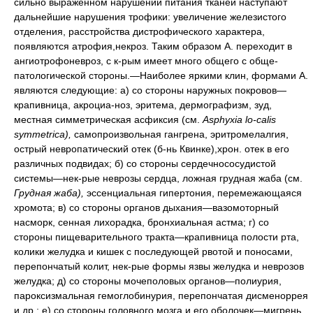
сильно выраженном нарушении питания тканей наступают
дальнейшие нарушения трофики: увеличение железистого
отделения, расстройства дистрофического характера,
появляются атрофия,некроз. Таким образом А. переходит в
ангиотрофоневроз, с к-рым имеет много общего с обще-
патологической стороны.—Наиболее яркими клин, формами А.
являются следующие: а) со стороны наружных покровов—
крапивница, акроциа-ноз, эритема, дермографизм, зуд,
местная симметрическая асфиксия (см.
Asphyxia lo-calis
symmetrica),
самопроизвольная гангрена, эритромелалгия,
острый невропатический отек (б-нь Квинке),хрон. отек в его
различных подвидах; б) со стороны сердечнососудистой
системы—нек-рые неврозы сердца, ложная грудная жаба (см.
Грудная жаба),
эссенциальная гипертония, перемежающаяся
хромота; в) со стороны органов дыхания—вазомоторный
насморк, сенная лихорадка, бронхиальная астма; г) со
стороны пищеварительного тракта—крапивница полости рта,
колики желудка и кишек с последующей рвотой и поносами,
перепончатый колит, нек-рые формы язвы желудка и неврозов
желудка; д) со стороны мочеполовых органов—полиурия,
пароксизмальная гемоглобинурия, перепончатая дисменоррея
и др.; е) со стороны головного мозга и его оболочек—мигрень,