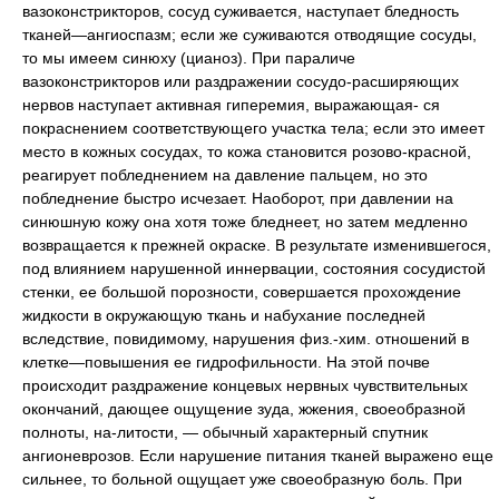
вазоконстрикторов, сосуд суживается, наступает бледность
тканей—ангиоспазм; если же суживаются отводящие сосуды,
то мы имеем синюху (цианоз). При параличе
вазоконстрикторов или раздражении сосудо-расширяющих
нервов наступает активная гиперемия, выражающая- ся
покраснением соответствующего участка тела; если это имеет
место в кожных сосудах, то кожа становится розово-красной,
реагирует побледнением на давление пальцем, но это
побледнение быстро исчезает. Наоборот, при давлении на
синюшную кожу она хотя тоже бледнеет, но затем медленно
возвращается к прежней окраске. В результате изменившегося,
под влиянием нарушенной иннервации, состояния сосудистой
стенки, ее большой порозности, совершается прохождение
жидкости в окружающую ткань и набухание последней
вследствие, повидимому, нарушения физ.-хим. отношений в
клетке—повышения ее гидрофильности. На этой почве
происходит раздражение концевых нервных чувствительных
окончаний, дающее ощущение зуда, жжения, своеобразной
полноты, на-литости, — обычный характерный спутник
ангионеврозов. Если нарушение питания тканей выражено еще
сильнее, то больной ощущает уже своеобразную боль. При