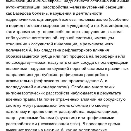
вызывающим ангио-неврозы, надо отнести особенно кишечные
аутоинтоксикации, расстройства желез внутренней секреции,
как Базедова болезнь, нарушения в деятельности
надпочечников, щитовидной железы, половых желез (особенно
в период полового созревания и увядания) и пр. Как инфекция,
так и травма могут после себя оставить нарушение в каком-
либо участке вегетативной нервной системы, имеющем
отношение к сосудистой иннервации, в результате чего
получается А. Как следствие рефлекторного влияния
образовавшегося рубца или пат. процесса на периферии или
по соседству—может наступить спазм сосуда с последующими
явлениями .нарушения функций нервной системы в различных
направлениях до глубоких трофических расстройств
включительно (рефлексогенное происхождение А. и
последующей ангионевропатии). Особенно много таких
ангионевротических расстройств наблюдается в результате
военных травм. На почве отраженных влияний на сосудистую
систему могут развиваться очень сложные по своему
патогенезу и проявлениям расстройства, выражающиеся,
напр., упорными болями (каузалгия) или трофическими
расстройствами (незаживающая язва). В последнее время
выдвинут взгляд на нек-рые А. как на аллергические