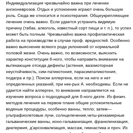
Индивидуализация чрезвычайно важна при лечении
ангионеврозов. Отдых и успокоение играют очень большую
роль. Сюда же относится и психотерапия. Общеукрепляющее
лечение очень важно. Если удается устранить видимую
причину (табак, алкоголь, известный сорт пищи и т. п.), то успех
может быть полным. Чрезвычайно важна профилактическая
работа на производстве в случае проф. вредностей. Особенно
важно выяснение всякого рода уклонений от нормальной
половой жизни. Очень важно, по возможности, выяснить
характер конституции б-ного, чтобы направить внимание на
вытекающие отсюда дефекты (астения, вазомоторная
неустойчивость, сим-патикотония, парасимпатикотония,
подагра и пр.). Поиски аллергена, если на него и нет
определенных указаний, при нек-рых А. необходимы. Если не
удается найти аллерген, то внимание направляется на
изучение вопроса о подходящей для б-ного диэте. Из физич.
методов лечения на первом плане общие успокоительные
водяные процедуры, особенно ванны, тепло; затем—
ультрафиолетовые лучи, солнцелечение,четы-рехкамерные
гальванические ванны, ионо-гальванизация, франклинизация,
диатермия, д'арсонвализация, массаж, гимнастика и проч. Из