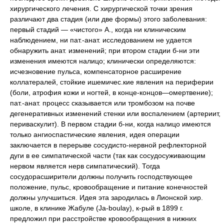
хирургического лечения. С хирургической точки зрения
различают два стадия (или две формы) этого заболевания:
первый стадий — «чистого» А., когда ни клиническим
наблюдением, ни пат.-анат. исследованием не удается
обнаружить анат. изменений; при втором стадии б-ни эти
изменения имеются налицо; клинически определяются:
исчезновение пульса, компенсаторное расширение
коллатералей, стойкие ишемичес.кие явления на периферии
(боли, атрофия кожи и ногтей, в конце-концов—омертвение);
пат.-анат. процесс сказывается или тромбозом на почве
дегенеративных изменений стенки или воспалением (артериит,
периваскулит). В первом стадии б-ни, когда налицо имеются
только ангиоспастические явления, идея операции
заключается в перерыве сосудисто-нервной рефлекторной
дуги в ее симпатической части (так как сосудосуживающим
нервом является нерв симпатический). Тогда
сосудорасширители должны получить господствующее
положение, пульс, кровообращение и питание конечностей
должны улучшиться. Идея эта зародилась в Лионской хир.
школе, в клинике Жабуле (Ja-boulay), к-рый в 1899 г.
предложил при расстройстве кровообращения в нижних