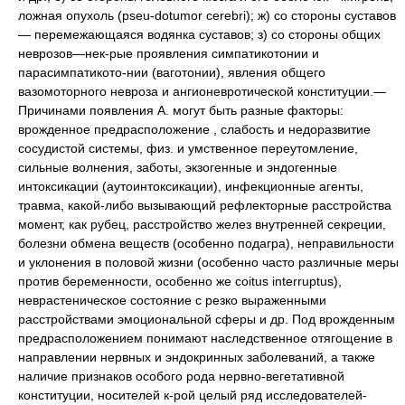
ложная опухоль (pseu-dotumor cerebri); ж) со стороны суставов
— перемежающаяся водянка суставов; з) со стороны общих
неврозов—нек-рые проявления симпатикотонии и
парасимпатикото-нии (ваготонии), явления общего
вазомоторного невроза и ангионевротической конституции.—
Причинами появления А. могут быть разные факторы:
врожденное предрасположение , слабость и недоразвитие
сосудистой системы, физ. и умственное переутомление,
сильные волнения, заботы, экзогенные и эндогенные
интоксикации (аутоинтоксикации), инфекционные агенты,
травма, какой-либо вызывающий рефлекторные расстройства
момент, как рубец, расстройство желез внутренней секреции,
болезни обмена веществ (особенно подагра), неправильности
и уклонения в половой жизни (особенно часто различные меры
против беременности, особенно же coitus interruptus),
неврастеническое состояние с резко выраженными
расстройствами эмоциональной сферы и др. Под врожденным
предрасположением понимают наследственное отягощение в
направлении нервных и эндокринных заболеваний, а также
наличие признаков особого рода нервно-вегетативной
конституции, носителей к-рой целый ряд исследователей-