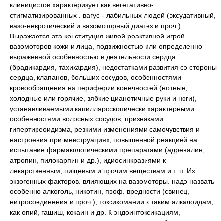
клиницистов характеризует как вегетативно-
стигматизированных . вагус - лабильных людей (эксудативный,
вазо-невротический и вазомоторный диатез и проч.).
Выражается эта конституция живой реактивной игрой
вазомоторов кожи и лица, подвижностью или определенно
выраженной особенностью в деятельности сердца
(брадикардия, тахикардия), недостатками развития со стороны
сердца, клапанов, больших сосудов, особенностями
кровообращения на периферии конечностей (нотные,
холодные или горячие, зябкие цианотичные руки и ноги),
устанавливаемыми капилляроскопически характерными
особенностями волосных сосудов, признаками
гипертиреоидизма, резкими изменениями самочувствия и
настроения при менструациях, повышенной реакцией на
испытание фармакологическими препаратами (адреналин,
атропин, пилокарпин и др.), идиосинкразиями к
лекарственным, пищевым и прочим веществам и т. п. Из
экзогенных факторов, влияющих на вазомоторы, надо назвать
особенно алкоголь, никотин, проф. вредности (свинец,
нитросоединения и проч.), токсикомании к таким алкалоидам,
как опий, гашиш, кокаин и др. К эндоинтоксикациям,